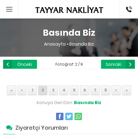
0532
586 09
24
Basında Biz
Anasayfa
»
Basında Biz
Önceki
Sonraki
Fotoğraf: 2 / 9
«
<
1
2
3
4
5
6
7
8
>
»
Konuya Geri Dön:
Basında Biz
Ziyaretçi Yorumları